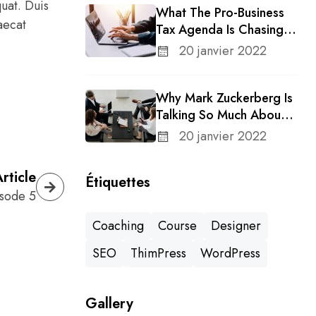
uat. Duis
What The Pro-Business
aecat
Tax Agenda Is Chasing In
A Changing Congress
20 janvier 2022
Why Mark Zuckerberg Is
Talking So Much About
Meta’s Whatsapp For
20 janvier 2022
Business
rticle
Étiquettes
sode 5
Coaching
Course
Designer
SEO
ThimPress
WordPress
Gallery