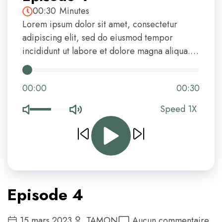
00:30
Minutes
Lorem ipsum dolor sit amet, consectetur
adipiscing elit, sed do eiusmod tempor
incididunt ut labore et dolore magna aliqua.
Ut enim ad minim veniam, quis nostrud
exercitation ullamco laboris nisi ut aliquip ex
00:00
00:30
ea commodo consequat. Duis aute irure dolor
[…]
Speed 1X
Episode 4
15 mars 2023
TAMON
Aucun commentaire