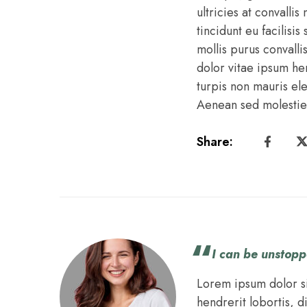
ultricies at convall
tincidunt eu facilisis
mollis purus convalli
dolor vitae ipsum he
turpis non mauris el
Aenean sed molestie 
Share:
I can be unstop
Lorem ipsum dolor si
hendrerit lobortis, d