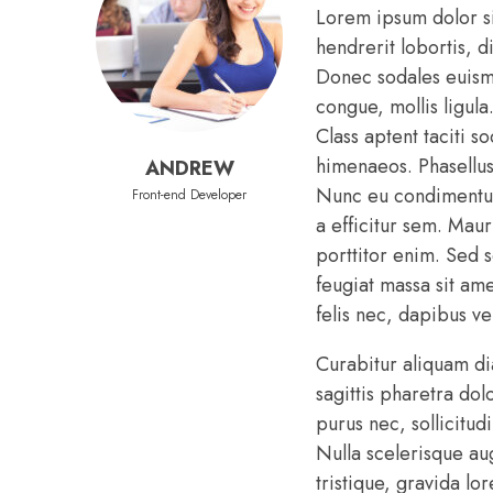
Lorem ipsum dolor si
hendrerit lobortis, d
Donec sodales euismod
congue, mollis ligula
Class aptent taciti s
himenaeos. Phasellus 
ANDREW
Nunc eu condimentum
Front-end Developer
a efficitur sem. Mauri
porttitor enim. Sed s
feugiat massa sit ame
felis nec, dapibus v
Curabitur aliquam d
sagittis pharetra do
purus nec, sollicitud
Nulla scelerisque a
tristique, gravida lo