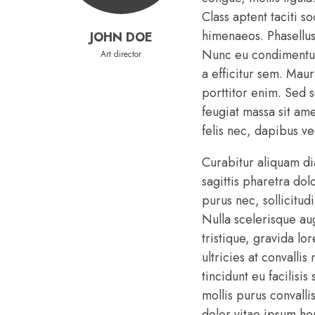
Class aptent taciti s
himenaeos. Phasellus 
JOHN DOE
Nunc eu condimentum
Art director
a efficitur sem. Mauri
porttitor enim. Sed s
feugiat massa sit ame
felis nec, dapibus v
Curabitur aliquam d
sagittis pharetra do
purus nec, sollicitud
Nulla scelerisque a
tristique, gravida lo
ultricies at convall
tincidunt eu facilisis
mollis purus convalli
dolor vitae ipsum he