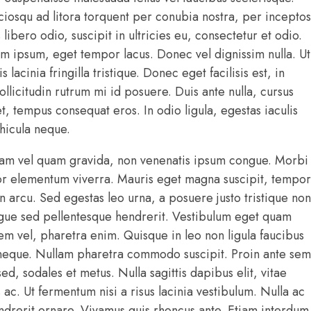
ociosqu ad litora torquent per conubia nostra, per inceptos
libero odio, suscipit in ultricies eu, consectetur et odio.
 ipsum, eget tempor lacus. Donec vel dignissim nulla. Ut
s lacinia fringilla tristique. Donec eget facilisis est, in
ollicitudin rutrum mi id posuere. Duis ante nulla, cursus
t, tempus consequat eros. In odio ligula, egestas iaculis
ehicula neque.
iam vel quam gravida, non venenatis ipsum congue. Morbi
lor elementum viverra. Mauris eget magna suscipit, tempor
in arcu. Sed egestas leo urna, a posuere justo tristique non
ugue sed pellentesque hendrerit. Vestibulum eget quam
rem vel, pharetra enim. Quisque in leo non ligula faucibus
is neque. Nullam pharetra commodo suscipit. Proin ante sem
 sed, sodales et metus. Nulla sagittis dapibus elit, vitae
s ac. Ut fermentum nisi a risus lacinia vestibulum. Nulla ac
ndrerit ornare. Vivamus quis rhoncus ante. Etiam interdum