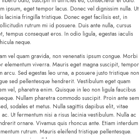
libero odio, suscipit in ultricies eu, consectetur et odio.
 ipsum, eget tempor lacus. Donec vel dignissim nulla. Ut
s lacinia fringilla tristique. Donec eget facilisis est, in
ollicitudin rutrum mi id posuere. Duis ante nulla, cursus
t, tempus consequat eros. In odio ligula, egestas iaculis
ehicula neque.
iam vel quam gravida, non venenatis ipsum congue. Morbi
lor elementum viverra. Mauris eget magna suscipit, tempor
in arcu. Sed egestas leo urna, a posuere justo tristique non
ugue sed pellentesque hendrerit. Vestibulum eget quam
rem vel, pharetra enim. Quisque in leo non ligula faucibus
is neque. Nullam pharetra commodo suscipit. Proin ante sem
 sed, sodales et metus. Nulla sagittis dapibus elit, vitae
s ac. Ut fermentum nisi a risus lacinia vestibulum. Nulla ac
ndrerit ornare. Vivamus quis rhoncus ante. Etiam interdum
ementum rutrum. Mauris eleifend tristique pellentesque.