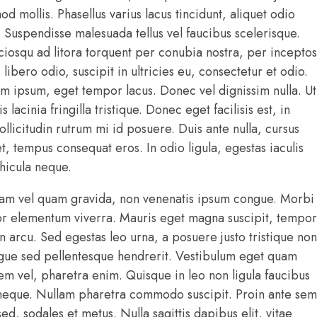
 mollis. Phasellus varius lacus tincidunt, aliquet odio
. Suspendisse malesuada tellus vel faucibus scelerisque.
ociosqu ad litora torquent per conubia nostra, per inceptos
libero odio, suscipit in ultricies eu, consectetur et odio.
 ipsum, eget tempor lacus. Donec vel dignissim nulla. Ut
s lacinia fringilla tristique. Donec eget facilisis est, in
ollicitudin rutrum mi id posuere. Duis ante nulla, cursus
t, tempus consequat eros. In odio ligula, egestas iaculis
ehicula neque.
iam vel quam gravida, non venenatis ipsum congue. Morbi
lor elementum viverra. Mauris eget magna suscipit, tempor
in arcu. Sed egestas leo urna, a posuere justo tristique non
ugue sed pellentesque hendrerit. Vestibulum eget quam
rem vel, pharetra enim. Quisque in leo non ligula faucibus
is neque. Nullam pharetra commodo suscipit. Proin ante sem
 sed, sodales et metus. Nulla sagittis dapibus elit, vitae