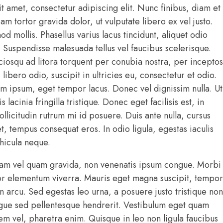
t amet, consectetur adipiscing elit. Nunc finibus, diam et
iam tortor gravida dolor, ut vulputate libero ex vel justo.
 mollis. Phasellus varius lacus tincidunt, aliquet odio
. Suspendisse malesuada tellus vel faucibus scelerisque.
ociosqu ad litora torquent per conubia nostra, per inceptos
libero odio, suscipit in ultricies eu, consectetur et odio.
 ipsum, eget tempor lacus. Donec vel dignissim nulla. Ut
s lacinia fringilla tristique. Donec eget facilisis est, in
ollicitudin rutrum mi id posuere. Duis ante nulla, cursus
t, tempus consequat eros. In odio ligula, egestas iaculis
ehicula neque.
iam vel quam gravida, non venenatis ipsum congue. Morbi
lor elementum viverra. Mauris eget magna suscipit, tempor
in arcu. Sed egestas leo urna, a posuere justo tristique non
ugue sed pellentesque hendrerit. Vestibulum eget quam
rem vel, pharetra enim. Quisque in leo non ligula faucibus