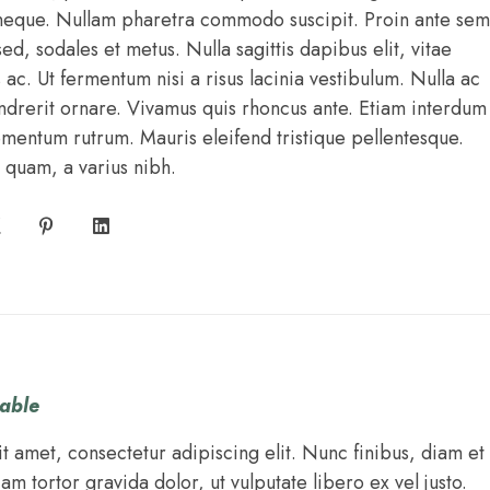
is neque. Nullam pharetra commodo suscipit. Proin ante sem
 sed, sodales et metus. Nulla sagittis dapibus elit, vitae
s ac. Ut fermentum nisi a risus lacinia vestibulum. Nulla ac
ndrerit ornare. Vivamus quis rhoncus ante. Etiam interdum
ementum rutrum. Mauris eleifend tristique pellentesque.
quam, a varius nibh.
pable
t amet, consectetur adipiscing elit. Nunc finibus, diam et
iam tortor gravida dolor, ut vulputate libero ex vel justo.