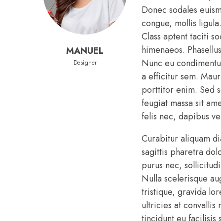
Donec sodales euismod
congue, mollis ligula
Class aptent taciti s
himenaeos. Phasellus 
MANUEL
Nunc eu condimentum
Designer
a efficitur sem. Mauri
porttitor enim. Sed s
feugiat massa sit ame
felis nec, dapibus v
Curabitur aliquam d
sagittis pharetra do
purus nec, sollicitud
Nulla scelerisque a
tristique, gravida lo
ultricies at convall
tincidunt eu facilisis