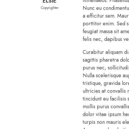
himenaeos. Phasellus 
ELSIE
Nunc eu condimentum
Copyrighter
a efficitur sem. Mauri
porttitor enim. Sed s
feugiat massa sit ame
felis nec, dapibus v
Curabitur aliquam d
sagittis pharetra do
purus nec, sollicitud
Nulla scelerisque a
tristique, gravida lo
ultricies at convall
tincidunt eu facilisis
mollis purus convalli
dolor vitae ipsum he
turpis non mauris el