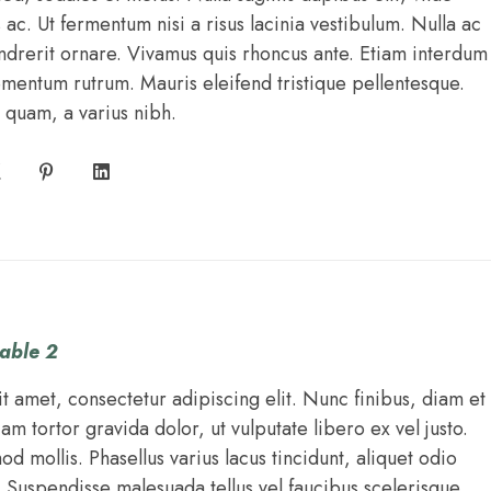
s ac. Ut fermentum nisi a risus lacinia vestibulum. Nulla ac
ndrerit ornare. Vivamus quis rhoncus ante. Etiam interdum
ementum rutrum. Mauris eleifend tristique pellentesque.
quam, a varius nibh.
able 2
t amet, consectetur adipiscing elit. Nunc finibus, diam et
iam tortor gravida dolor, ut vulputate libero ex vel justo.
 mollis. Phasellus varius lacus tincidunt, aliquet odio
. Suspendisse malesuada tellus vel faucibus scelerisque.