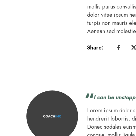
mollis purus convalli
dolor vitae ipsum he
turpis non mauris el
Aenean sed molestie 
Share:
I can be unstopp
Lorem ipsum dolor si
hendrerit lobortis, d
Donec sodales euismod
congue, mollis ligula