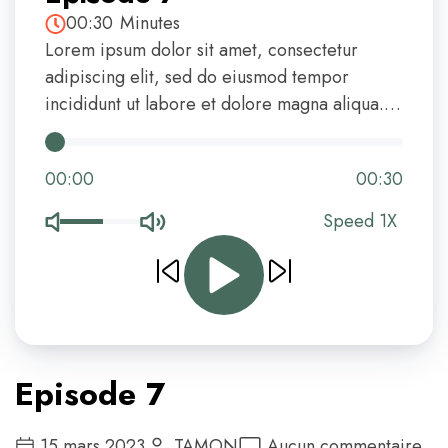
00:30
Minutes
Lorem ipsum dolor sit amet, consectetur
adipiscing elit, sed do eiusmod tempor
incididunt ut labore et dolore magna aliqua.
Ut enim ad minim veniam, quis nostrud
exercitation ullamco laboris nisi ut aliquip ex
00:00
00:30
ea commodo consequat. Duis aute irure dolor
[…]
Speed 1X
Episode 7
15 mars 2023
TAMON
Aucun commentaire