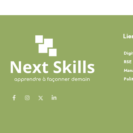
Lie
Digi
RSE 
Man
Poli